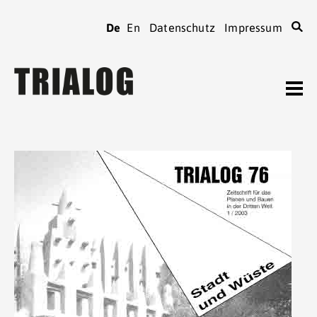
De
En
Datenschutz
Impressum
TRIALOG
Journal
Heftarchiv
TRIALOG
bestellen
Beiträge verfassen
TRIALOG
Verein
Kontaktadressen
TRIALOG
Tagungen
Spenden
TRIALOG
Mitgliedschaft