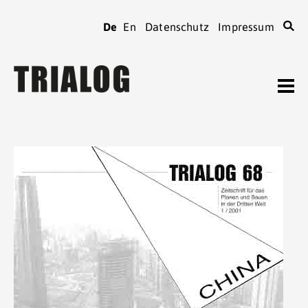
De
En
Datenschutz
Impressum
TRIALOG
Journal
Heftarchiv
TRIALOG
bestellen
Beiträge verfassen
TRIALOG
Verein
Kontaktadressen
TRIALOG
Tagungen
Spenden
TRIALOG
Mitgliedschaft