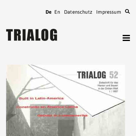
De
En
Datenschutz
Impressum
TRIALOG
Journal
Heftarchiv
TRIALOG
bestellen
Beiträge verfassen
TRIALOG
Verein
Kontaktadressen
TRIALOG
Tagungen
Spenden
TRIALOG
Mitgliedschaft