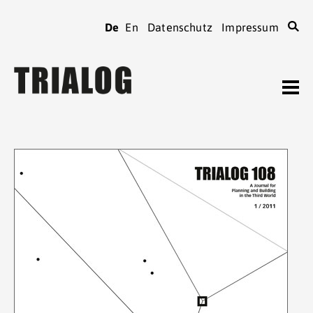
De
En
Datenschutz
Impressum
TRIALOG
Journal
Heftarchiv
TRIALOG
bestellen
Beiträge verfassen
TRIALOG
Verein
Kontaktadressen
TRIALOG
Tagungen
Spenden
TRIALOG
Mitgliedschaft